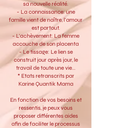
sa nouvelle réalité.
- La connaissance: une
famille vient de naître, l'amour
est partout.
- L'achèvement: La femme
accouche de son placenta
- Le tissage: Le lien se
construit jour après jour, le
travail de toute une vie...
* Etats retranscrits par
Karine Quantik Mama
En fonction de vos besoins et
ressentis, je peux vous
proposer différentes aides
afin de faciliter le processus