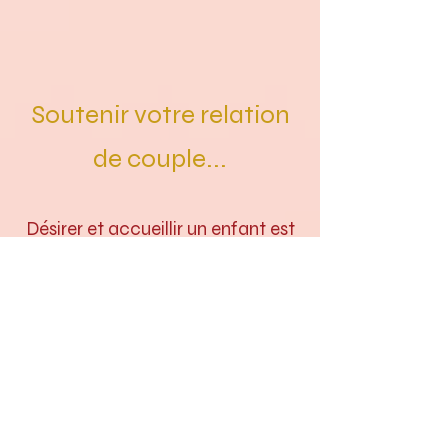
​​Soutenir votre relation
de couple...
​Désirer et accueillir un enfant est
une merveilleuse aventure mais
peut s’avérer aussi très
bouleversante, un challenge pour
le couple.
Chacun doit trouver de nouveaux