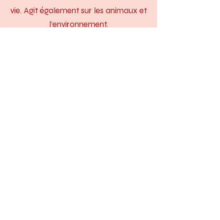
vie. Agit également sur les animaux et
l’environnement.
Etes vous prê(e) à créer une nouvelle
réalité de vie pour nous-mêmes et
autour de nous.
Comment se déroule ce soin
quantique ?
Je vous propose un
accompagnement à distance ou sur
place avec la Méthode des 2 Points
en me reliant à vous par le Cœur. Afin
de découvrir cette merveilleuse
pratique thérapeutique je vous
propose deux possibilités :